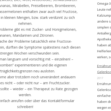
Omega-3-
Ananas, Mirabellen, Preiselbeeren, Brombeeren,
Leute ne
ssermelonen enthalten zwar auch viel Fructose,
Kalziump
in kleinen Mengen, bzw. stark verdünnt zu sich
andere s
nehmen.
simplen 
robleme gibt es mit Zucker- und Honigmelonen,
Antialler
nanen, Mandarinen und Zitronen.
Apotheke
sache der Probleme tatsächlich eine Fructose-
haben ab
sein, dürften die Symptome spätestens nach diesen
Helferle
strengen Wochen verschwunden sein.
wirken, s
an langsam und vorsichtig mit – einzelnen! –
bomben” experimentieren und die eigenen
Ernährun
rträglichkeitsgrenzen neu ausloten.
Gelenks
ome aber trotzdem noch unverändert andauern
2017
t es nicht – oder nicht nur – am Fruchtzucker.
Ernährun
sollte – wieder – ein Therapeut zu Rate gezogen
Gelenksc
werden.
einfache
einfach anrufen oder über das Kontaktformular
haben d
schreiben!
wegen ein