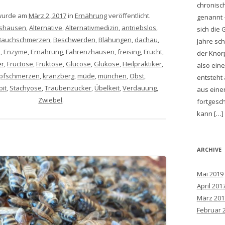
chronisch
 wurde am
März 2, 2017
in
Ernährung
veröffentlicht.
genannt 
rshausen
,
Alternative
,
Alternativmedizin
,
antriebslos
,
sich die 
Bauchschmerzen
,
Beschwerden
,
Blähungen
,
dachau
,
Jahre sch
e
,
Enzyme
,
Ernährung
,
Fahrenzhausen
,
freising
,
Frucht
,
der Knorp
er
,
Fructose
,
Fruktose
,
Glucose
,
Glukose
,
Heilpraktiker
,
also ein
pfschmerzen
,
kranzberg
,
müde
,
münchen
,
Obst
,
entsteht
bit
,
Stachyose
,
Traubenzucker
,
Übelkeit
,
Verdauung
,
aus einer
Zwiebel
.
fortgesch
kann […]
ARCHIVE
Mai 2019
April 201
März 201
Februar 