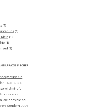
ng
(7)
 unter uns
(1)
 Klein
(1)
hie
(1)
rized
(3)
HEILPRAXIS FISCHER
 eigentlich ein
th?
Mai 16, 2019
ge wird mir oft
 Nicht nur von
, die noch nie bei
ren. Sondern auch