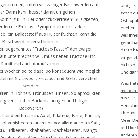
genommen, treten viel weniger Beschwerden auf,
und gera
der Darm kann besser damit umgehen.
schon di
orbit (z.B. in Bier oder “zuckerfreien” Süßigkeiten)
Osteopa
rden die Fructose-Symptome noch stärker.
erleben d
se, ein Ballaststoff aus Hülsenfrüchten, kann die
weil ihn
Beschwerden verschlimmern.
getan hat
ein sogenanntes “Fructose-Fasten” den ewigen
daran he
auf unterbrechen will, muss neben Fructose und
eingerie
Sorbit evtl auch darauf achten.
nichts da
ei Wochen sollte dabei so konsequent wie möglich
Und dann
ttel mit Stachyose, Fructose und Sorbit verzichtet
Was hat 
werden:
meinem 
alten in Bohnen, Erdnüssen, Linsen, Sojaprodukten
tun?
Apr
ufig versteckt in Backmischungen und billigen
Heuschnu
Backwaren).
Therapie
 sind enthalten in: Apfel, Pflaume, Birne, Pfirsich,
Meer. Di
 Johannisbeeren (auch und vor allem auch als Saft,
auf Homö
t), Erdbeeren, Rhabarber, Stachelbeeren, Mango,
anderen 
Zwiebel, Bier, Wein, Artischocke, Schwarzwurzel.