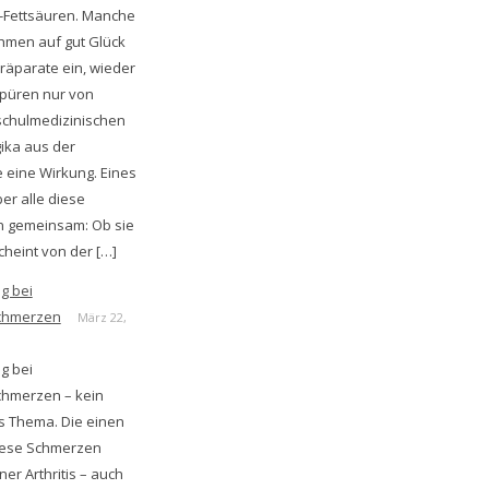
Fettsäuren. Manche
hmen auf gut Glück
räparate ein, wieder
püren nur von
schulmedizinischen
gika aus der
 eine Wirkung. Eines
er alle diese
in gemeinsam: Ob sie
cheint von der […]
g bei
chmerzen
März 22,
g bei
hmerzen – kein
s Thema. Die einen
iese Schmerzen
er Arthritis – auch