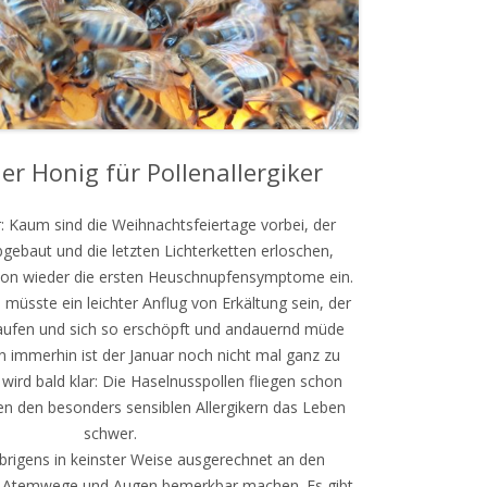
er Honig für Pollenallergiker
r: Kaum sind die Weihnachtsfeiertage vorbei, der
baut und die letzten Lichterketten erloschen,
chon wieder die ersten Heuschnupfensymptome ein.
 müsste ein leichter Anflug von Erkältung sein, der
aufen und sich so erschöpft und andauernd müde
nn immerhin ist der Januar noch nicht mal ganz zu
wird bald klar: Die Haselnusspollen fliegen schon
n den besonders sensiblen Allergikern das Leben
schwer.
brigens in keinster Weise ausgerechnet an den
r Atemwege und Augen bemerkbar machen. Es gibt