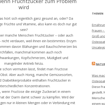
 wenn Fruchtzucker zum Problem
wird
THEMEN
as hört sich eigentlich ganz gesund an, oder? Da
ge Früchte und Vitamine, also kann es doch nur gut
Ernähru
sein?
Frauen –
ber manche Menschen Fruchtzucker – oder auch
Groß und
– nicht verdauen, weil ihnen ein bestimmtes Enzym
Osteopat
bekommen davon Blähungen und Bauchschmerzen bis
Uncatego
urchfällen, manchmal kommen auch noch
hwankungen, Kopfschmerzen, Müdigkeit und
mangelnder Antrieb hinzu.
NATUR
 schon vermuten lässt, findet man Fructose
n Obst. Aber auch Honig, manche Gemüsesorten,
Was macht
d Diabetikerprodukte enthalten Fruchtzucker in
Osteopa
nterschiedlichen Konzentrationen.
Diese Fra
, wenn Fructose die einzige Zuckerart in einem
gestellt.
, hat der Darm damit schwer zu kämpfen. Wird der
Menschen
gen nur in kleinen Mengen oder in Verbindung mit
einem wa