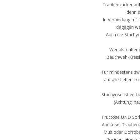
Traubenzucker auf
denn 
In Verbindung mit S
dagegen we
Auch die Stachyo
Wer also über 
Bauchweh-Kreisl
Für mindestens zw
auf alle Lebensmi
Stachyose ist enth
(Achtung: hä
Fructose UND Sorbit
Aprikose, Trauben,
Mus oder Dörrobs
Rosinen, Honig, 