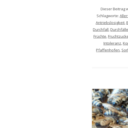
Dieser Beitrag
Schlagworte:
Alle
Antriebslosigkeit
,
Durchfall
,
Durchfäll
Früchte
,
Fruchtzuck
Intoleranz
,
Ko
Pfaffenhofen
,
Sor