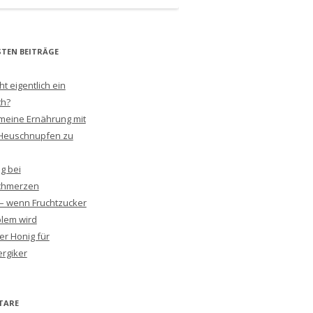
STEN BEITRÄGE
 eigentlich ein
th?
meine Ernährung mit
Heuschnupfen zu
g bei
chmerzen
 – wenn Fruchtzucker
lem wird
er Honig für
ergiker
TARE