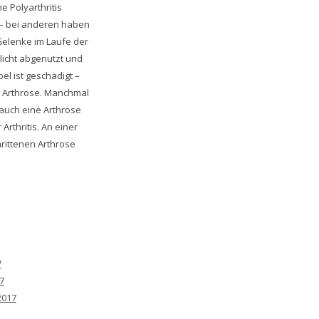
e Polyarthritis
– bei anderen haben
Gelenke im Laufe der
licht abgenutzt und
el ist geschädigt –
e Arthrose. Manchmal
 auch eine Arthrose
 Arthritis. An einer
rittenen Arthrose
7
7
2017