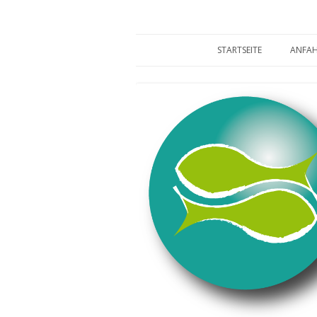
Heilpraktiker Andrea und Sven Fischer
Naturheilpra
STARTSEITE
ANFA