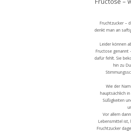
Fructose –
Fruchtzucker – d
denkt man an safti
Leider können a
Fructose genannt 
dafür fehlt. Sie 
hin zu D
Stimmungssc
Wie der Name
hauptsächlich i
Süßigkeiten un
u
Vor allem dann
Lebensmittel ist
Fruchtzucker dage