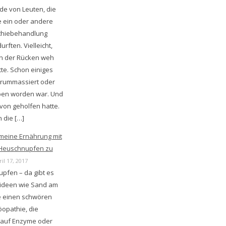
de von Leuten, die
e ein oder andere
thiebehandlung
urften. Vielleicht,
en der Rücken weh
te. Schon einiges
rummassiert oder
ben worden war. Und
von geholfen hatte.
 die […]
meine Ernährung mit
Heuschnupfen zu
il 17, 2017
pfen – da gibt es
ideen wie Sand am
e einen schwören
opathie, die
auf Enzyme oder