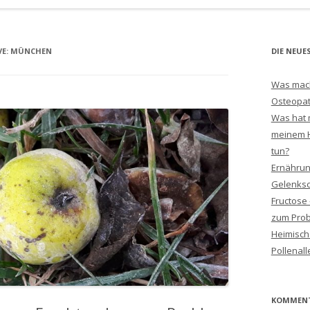
VE:
MÜNCHEN
DIE NEUE
Was macht
Osteopa
Was hat 
meinem 
tun?
Ernährun
Gelenks
Fructose
zum Prob
Heimisch
Pollenall
KOMMEN