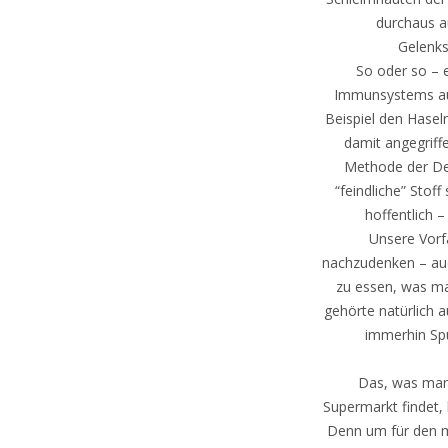
durchaus au
Gelenks
So oder so – e
Immunsystems auf
Beispiel den Hasel
damit angegriffe
Methode der Des
“feindliche” Stoff
hoffentlich 
Unsere Vorf
nachzudenken – au
zu essen, was m
gehörte natürlich 
immerhin Spu
Das, was man 
Supermarkt findet, 
Denn um für den m