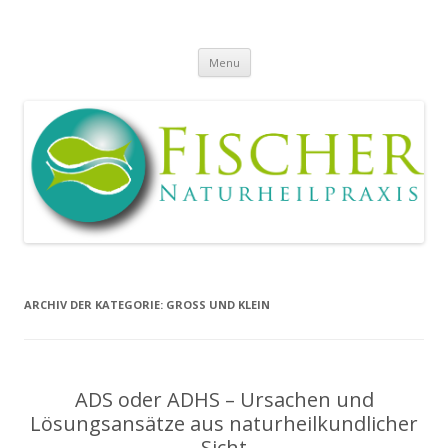
Naturheilpraxis
Heilpraktiker Andrea und Sven Fischer
Skip
Menu
to
Fischer
content
ARCHIV DER KATEGORIE:
GROSS UND KLEIN
ADS oder ADHS – Ursachen und
Lösungsansätze aus naturheilkundlicher
Sicht