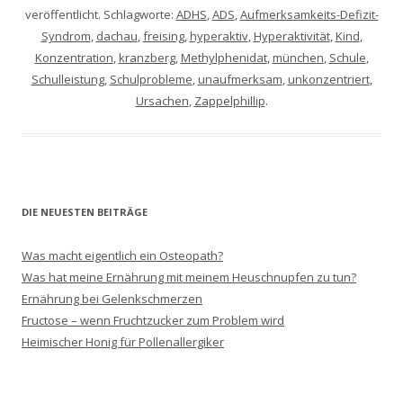
veröffentlicht. Schlagworte:
ADHS
,
ADS
,
Aufmerksamkeits-Defizit-
Syndrom
,
dachau
,
freising
,
hyperaktiv
,
Hyperaktivität
,
Kind
,
Konzentration
,
kranzberg
,
Methylphenidat
,
münchen
,
Schule
,
Schulleistung
,
Schulprobleme
,
unaufmerksam
,
unkonzentriert
,
Ursachen
,
Zappelphillip
.
DIE NEUESTEN BEITRÄGE
Was macht eigentlich ein Osteopath?
Was hat meine Ernährung mit meinem Heuschnupfen zu tun?
Ernährung bei Gelenkschmerzen
Fructose – wenn Fruchtzucker zum Problem wird
Heimischer Honig für Pollenallergiker