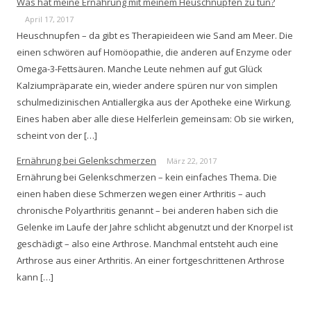
Was hat meine Ernährung mit meinem Heuschnupfen zu tun?
April 17, 2017
Heuschnupfen – da gibt es Therapieideen wie Sand am Meer. Die
einen schwören auf Homöopathie, die anderen auf Enzyme oder
Omega-3-Fettsäuren. Manche Leute nehmen auf gut Glück
Kalziumpräparate ein, wieder andere spüren nur von simplen
schulmedizinischen Antiallergika aus der Apotheke eine Wirkung.
Eines haben aber alle diese Helferlein gemeinsam: Ob sie wirken,
scheint von der […]
Ernährung bei Gelenkschmerzen
März 22, 2017
Ernährung bei Gelenkschmerzen – kein einfaches Thema. Die
einen haben diese Schmerzen wegen einer Arthritis – auch
chronische Polyarthritis genannt – bei anderen haben sich die
Gelenke im Laufe der Jahre schlicht abgenutzt und der Knorpel ist
geschädigt – also eine Arthrose. Manchmal entsteht auch eine
Arthrose aus einer Arthritis. An einer fortgeschrittenen Arthrose
kann […]