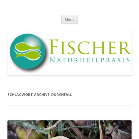
Naturheilpraxis
Heilpraktiker Andrea und Sven Fischer
Skip
Menu
to
Fischer
content
SCHLAGWORT-ARCHIVE:
DURCHFALL