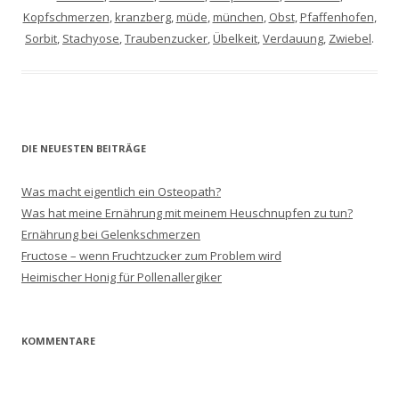
Kopfschmerzen
,
kranzberg
,
müde
,
münchen
,
Obst
,
Pfaffenhofen
,
Sorbit
,
Stachyose
,
Traubenzucker
,
Übelkeit
,
Verdauung
,
Zwiebel
.
DIE NEUESTEN BEITRÄGE
Was macht eigentlich ein Osteopath?
Was hat meine Ernährung mit meinem Heuschnupfen zu tun?
Ernährung bei Gelenkschmerzen
Fructose – wenn Fruchtzucker zum Problem wird
Heimischer Honig für Pollenallergiker
KOMMENTARE