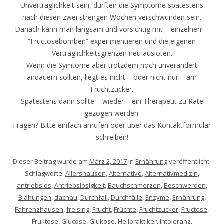
Unverträglichkeit sein, dürften die Symptome spätestens
nach diesen zwei strengen Wochen verschwunden sein.
Danach kann man langsam und vorsichtig mit – einzelnen! –
“Fructosebomben” experimentieren und die eigenen
Verträglichkeitsgrenzen neu ausloten.
Wenn die Symtome aber trotzdem noch unverändert
andauern sollten, liegt es nicht – oder nicht nur – am
Fruchtzucker.
Spätestens dann sollte – wieder – ein Therapeut zu Rate
gezogen werden.
Fragen? Bitte einfach anrufen oder über das Kontaktformular
schreiben!
Dieser Beitrag wurde am
März 2, 2017
in
Ernährung
veröffentlicht.
Schlagworte:
Allershausen
,
Alternative
,
Alternativmedizin
,
antriebslos
,
Antriebslosigkeit
,
Bauchschmerzen
,
Beschwerden
,
Blähungen
,
dachau
,
Durchfall
,
Durchfälle
,
Enzyme
,
Ernährung
,
Fahrenzhausen
,
freising
,
Frucht
,
Früchte
,
Fruchtzucker
,
Fructose
,
Fruktose
,
Glucose
,
Glukose
,
Heilpraktiker
,
Intoleranz
,