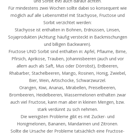
und Sorbit evtl auch darauf achten.
Für mindestens zwei Wochen sollte dabei so konsequent wie
möglich auf alle Lebensmittel mit Stachyose, Fructose und
Sorbit verzichtet werden:
Stachyose ist enthalten in Bohnen, Erdnüssen, Linsen,
Sojaprodukten (Achtung: häufig versteckt in Backmischungen
und billigen Backwaren).
Fructose UND Sorbit sind enthalten in: Apfel, Pflaume, Birne,
Pfirsich, Aprikose, Trauben, Johannisbeeren (auch und vor
allem auch als Saft, Mus oder Dörrobst), Erdbeeren,
Rhabarber, Stachelbeeren, Mango, Rosinen, Honig, Zwiebel,
Bier, Wein, Artischocke, Schwarzwurzel.
Orangen, Kiwi, Ananas, Mirabellen, Preiselbeeren,
Brombeeren, Heidelbeeren, Wassermelonen enthalten zwar
auch viel Fructose, kann man aber in kleinen Mengen, bzw.
stark verdünnt zu sich nehmen.
Die wenigsten Probleme gibt es mit Zucker- und
Honigmelonen, Bananen, Mandarinen und Zitronen.
Sollte die Ursache der Probleme tatsächlich eine Fructose-